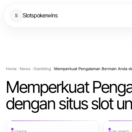
Slotspokerwins
S
Home
News
Gambling
Memperkuat Penga
dengan situs slot 
AUTHOR
PUBLISHED