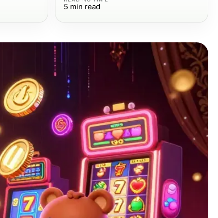
5
min read