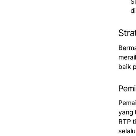
Sl
d
Stra
Berma
merai
baik 
Pemil
Pemai
yang 
RTP t
selal