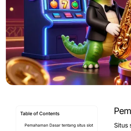
Pema
Table of Contents
Situs
Pemahaman Dasar tentang situs slot