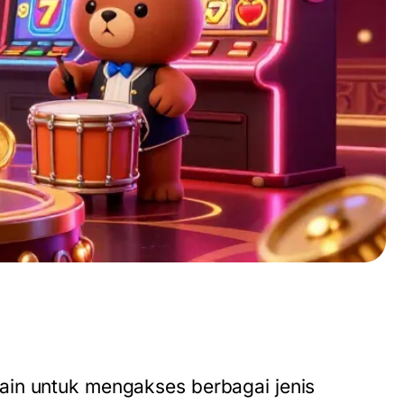
ain untuk mengakses berbagai jenis