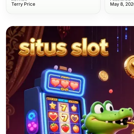
Terry Price
May 8, 202