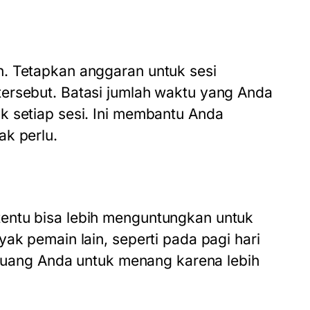
n. Tetapkan anggaran untuk sesi
tersebut. Batasi jumlah waktu yang Anda
k setiap sesi. Ini membantu Anda
ak perlu.
entu bisa lebih menguntungkan untuk
ak pemain lain, seperti pada pagi hari
peluang Anda untuk menang karena lebih