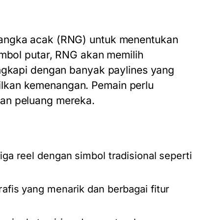
 angka acak (RNG) untuk menentukan
ombol putar, RNG akan memilih
engkapi dengan banyak paylines yang
ilkan kemenangan. Pemain perlu
kan peluang mereka.
iga reel dengan simbol tradisional seperti
rafis yang menarik dan berbagai fitur