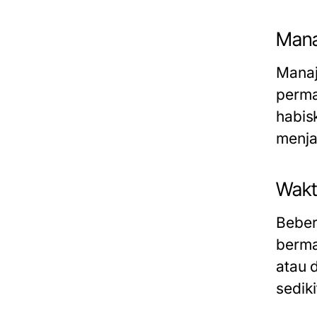
Mana
Manaj
perma
habis
menja
Wakt
Beber
berma
atau 
sediki